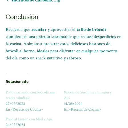
Hidratos de Carbono:
21g
Conclusión
Recuerda que
reciclar
y aprovechar el
tallo de brócoli
completo es una práctica sustentable que reduce desperdicios en
la cocina. Anímate a preparar estos deliciosos bastones de
brócoli al horno, ideales para disfrutar en cualquier momento
del día como un snack nutritivo y sabroso.
Relacionado
Pollo marinado con brócoli: una
Receta de Verduras al Limón y
receta saludable
Ajo
27/07/2023
31/05/2024
En «Recetas de Cocina»
En «Recetas de Cocina»
Pollo al Limón con Miel y Ajo
24/07/2024