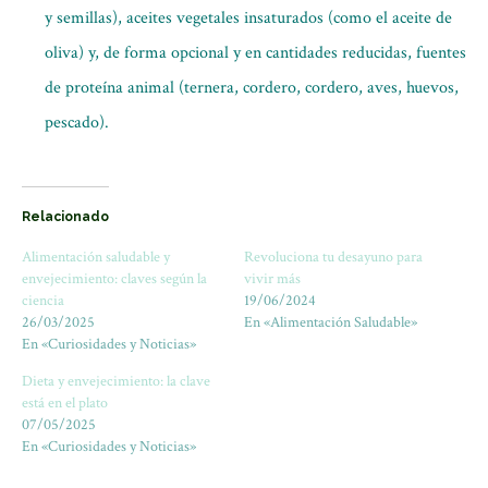
y semillas), aceites vegetales insaturados (como el aceite de
oliva) y, de forma opcional y en cantidades reducidas, fuentes
de proteína animal (ternera, cordero, cordero, aves, huevos,
pescado).
Relacionado
Alimentación saludable y
Revoluciona tu desayuno para
envejecimiento: claves según la
vivir más
ciencia
19/06/2024
26/03/2025
En «Alimentación Saludable»
En «Curiosidades y Noticias»
Dieta y envejecimiento: la clave
está en el plato
07/05/2025
En «Curiosidades y Noticias»