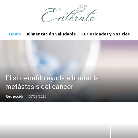
Home
Alimentación Saludable
Curiosidades y Noticias
R
El sildenafilo ayuda a limitar la
metástasis del cáncer
Redacción
-
07/08/2026