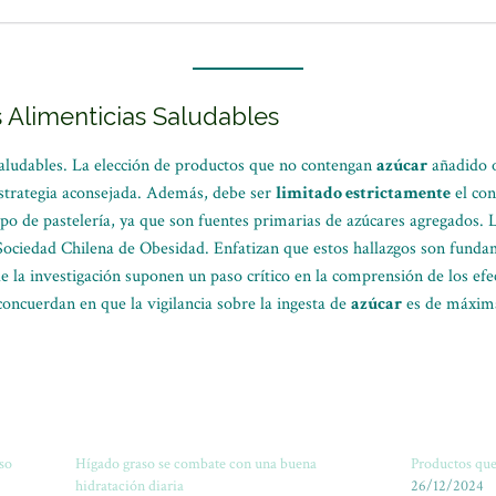
s Alimenticias Saludables
saludables. La elección de productos que no contengan
azúcar
añadido o
estrategia aconsejada. Además, debe ser
limitado estrictamente
el con
tipo de pastelería, ya que son fuentes primarias de azúcares agregados.
 Sociedad Chilena de Obesidad. Enfatizan que estos hallazgos son funda
de la investigación suponen un paso crítico en la comprensión de los efe
oncuerdan en que la vigilancia sobre la ingesta de
azúcar
es de máxima
aso
Hígado graso se combate con una buena
Productos que
hidratación diaria
26/12/2024