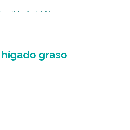
A
REMEDIOS CASEROS
l hígado graso