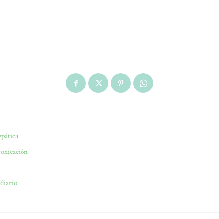
epática
toxicación
diario