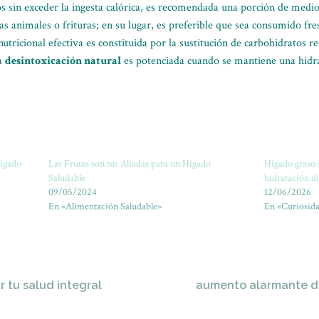
s sin exceder la ingesta calórica, es recomendada una porción de medio
s animales o frituras; en su lugar, es preferible que sea consumido fre
utricional efectiva es constituida por la sustitución de carbohidratos r
la
desintoxicación natural
es potenciada cuando se mantiene una hidra
hígado
Las Frutas son tus Aliadas para un Hígado
Hígado graso 
Saludable
hidratación di
09/05/2024
12/06/2026
En «Alimentación Saludable»
En «Curiosida
r tu salud integral
aumento alarmante de