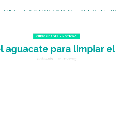
ALUDABLE
CURIOSIDADES Y NOTICIAS
RECETAS DE COCIN
CURIOSIDADES Y NOTICIAS
l aguacate para limpiar e
redacción
26/11/2025