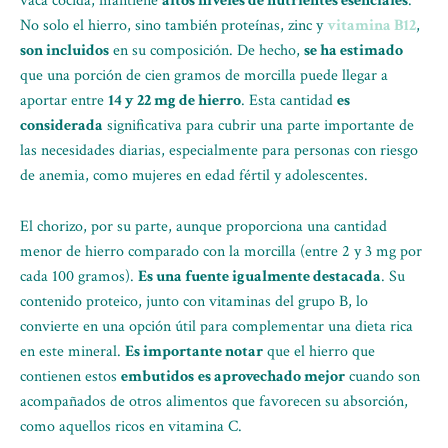
vaca cocida, mantiene
altos niveles de nutrientes esenciales
.
No solo el hierro, sino también proteínas, zinc y
vitamina B12
,
son incluidos
en su composición. De hecho,
se ha estimado
que una porción de cien gramos de morcilla puede llegar a
aportar entre
14 y 22 mg de hierro
. Esta cantidad
es
considerada
significativa para cubrir una parte importante de
las necesidades diarias, especialmente para personas con riesgo
de anemia, como mujeres en edad fértil y adolescentes.
El chorizo, por su parte, aunque proporciona una cantidad
menor de hierro comparado con la morcilla (entre 2 y 3 mg por
cada 100 gramos).
Es una fuente igualmente destacada
. Su
contenido proteico, junto con vitaminas del grupo B, lo
convierte en una opción útil para complementar una dieta rica
en este mineral.
Es importante notar
que el hierro que
contienen estos
embutidos
es aprovechado mejor
cuando son
acompañados de otros alimentos que favorecen su absorción,
como aquellos ricos en vitamina C.