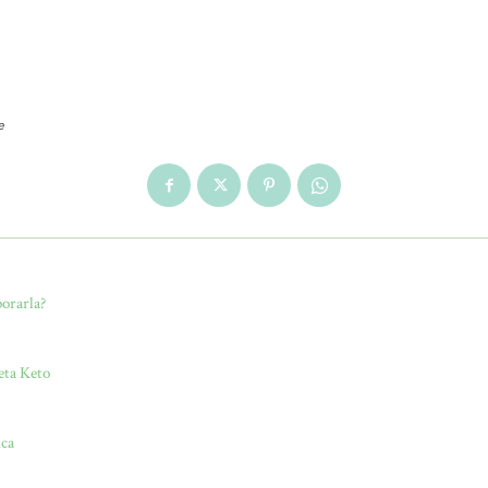
e
orarla?
eta Keto
ica