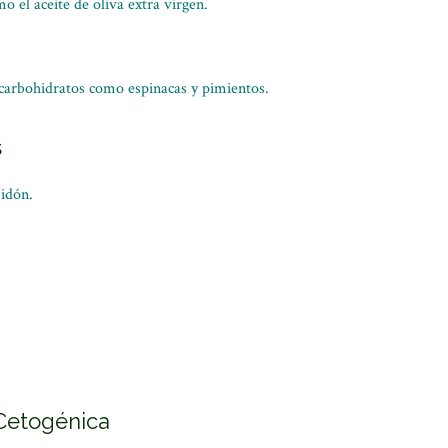
o el aceite de oliva extra virgen.
carbohidratos como espinacas y pimientos.
s
midón.
.
 Cetogénica