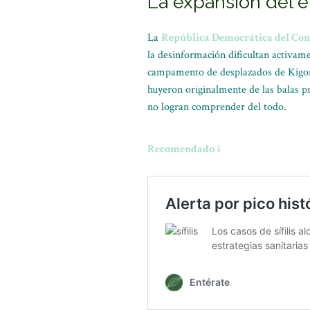
La expansión del é
La
República Democrática del Co
la desinformación dificultan activam
campamento de desplazados de Kigonze
huyeron originalmente de las balas p
no logran comprender del todo.
Recomendado ↓