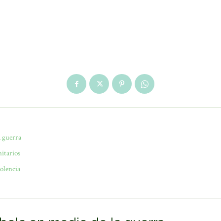
a guerra
itarios
iolencia