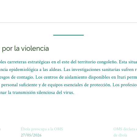
por la violencia
s carreteras estratégicas en el este del territorio congoleño. Esta situ
ncia epidemiológica a las aldeas. Las investigaciones sanitarias sufren re
sgos de contagio. Los centros de aislamiento disponibles en Ituri pe
 personal suficiente y de equipos esenciales de protección. Los profes
nar la transmisión silenciosa del virus.
a
Ébola preocupa a la OMS
OMS declara e
27/05/2026
de ébola