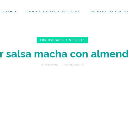
ALUDABLE
CURIOSIDADES Y NOTICIAS
RECETAS DE COCIN
CURIOSIDADES Y NOTICIAS
 salsa macha con almend
redacción
02/07/2026