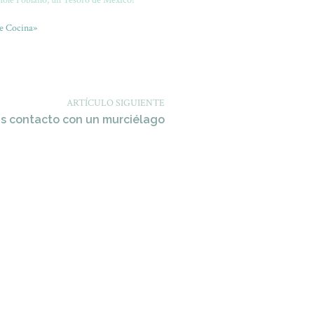
Mole Poblano, un Tesoro de México!
e Cocina»
ARTÍCULO SIGUIENTE
as contacto con un murciélago