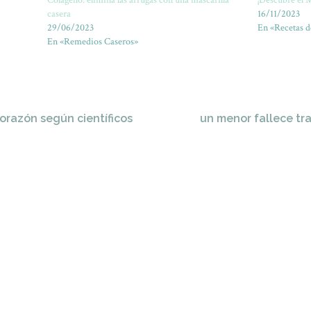
Colágeno: elimina las arrugas con una mascarilla
¡Descubre el 
casera
16/11/2023
29/06/2023
En «Recetas d
En «Remedios Caseros»
corazón según científicos
un menor fallece tr