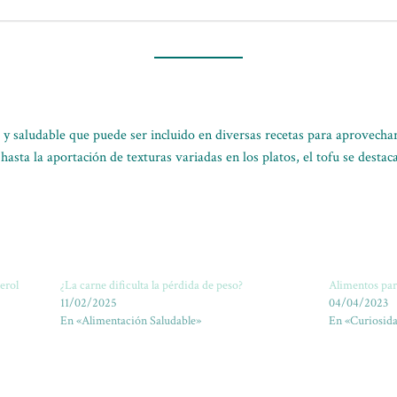
 y saludable que puede ser incluido en diversas recetas para aprovechar
 hasta la aportación de texturas variadas en los platos, el tofu se dest
terol
¿La carne dificulta la pérdida de peso?
Alimentos par
11/02/2025
04/04/2023
En «Alimentación Saludable»
En «Curiosida