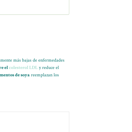
vamente más bajas de enfermedades
e el
colesterol LDL
y reduce el
imentos de soya
reemplazan los