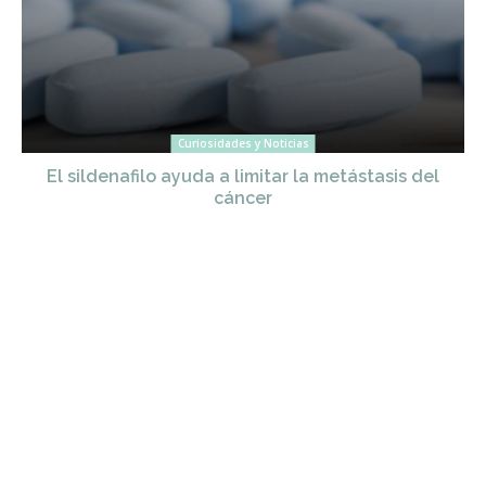
Curiosidades y Noticias
El sildenafilo ayuda a limitar la metástasis del
cáncer