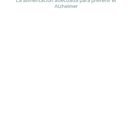
La alimentación adecuada para prevenir el
Alzheimer