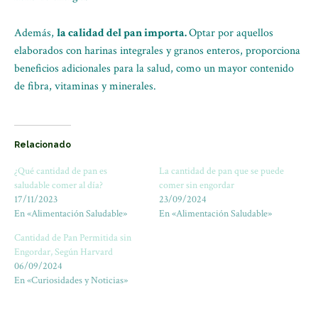
Además,
la calidad del pan importa.
Optar por aquellos
elaborados con harinas integrales y granos enteros, proporciona
beneficios adicionales para la salud, como un mayor contenido
de fibra, vitaminas y minerales.
Relacionado
¿Qué cantidad de pan es
La cantidad de pan que se puede
saludable comer al día?
comer sin engordar
17/11/2023
23/09/2024
En «Alimentación Saludable»
En «Alimentación Saludable»
Cantidad de Pan Permitida sin
Engordar, Según Harvard
06/09/2024
En «Curiosidades y Noticias»