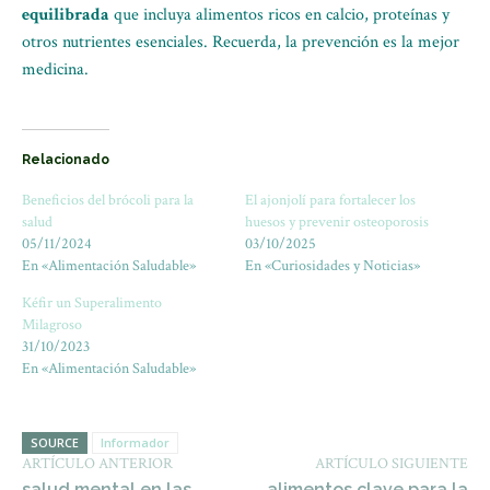
equilibrada
que incluya alimentos ricos en calcio, proteínas y
otros nutrientes esenciales. Recuerda, la prevención es la mejor
medicina.
Relacionado
Beneficios del brócoli para la
El ajonjolí para fortalecer los
salud
huesos y prevenir osteoporosis
05/11/2024
03/10/2025
En «Alimentación Saludable»
En «Curiosidades y Noticias»
Kéfir un Superalimento
Milagroso
31/10/2023
En «Alimentación Saludable»
SOURCE
Informador
ARTÍCULO ANTERIOR
ARTÍCULO SIGUIENTE
salud mental en las
alimentos clave para la