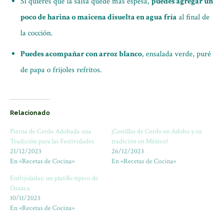
Si quieres que la salsa quede más espesa,
puedes agregar un
poco de harina o maicena disuelta en agua fría
al final de
la cocción.
Puedes acompañar con arroz blanco
, ensalada verde, puré
de papa o frijoles refritos.
Relacionado
Pierna de Cerdo Adobada una
¡Costillas de Cerdo en Adobo y su
Tradición para las Festividades
tradición en México!
21/12/2023
26/12/2023
En «Recetas de Cocina»
En «Recetas de Cocina»
Enfrijoladas: un platillo típico de
Oaxaca
10/11/2023
En «Recetas de Cocina»