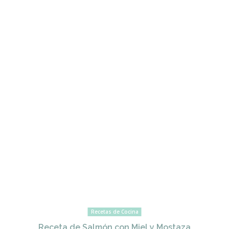
Recetas de Cocina
Receta de Salmón con Miel y Mostaza