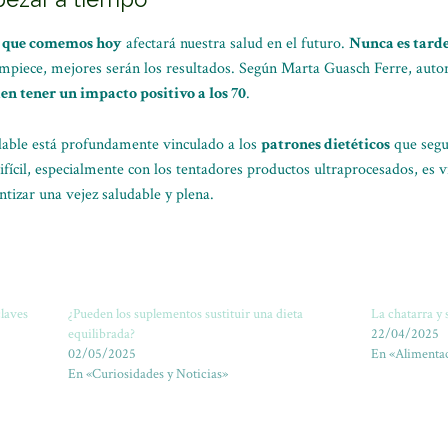
o que comemos hoy
afectará nuestra salud en el futuro.
Nunca es tard
empiece, mejores serán los resultados. Según Marta Guasch Ferre, autor
en tener un impacto positivo a los 70
.
able está profundamente vinculado a los
patrones dietéticos
que segu
fícil, especialmente con los tentadores productos ultraprocesados, es v
tizar una vejez saludable y plena.
claves
¿Pueden los suplementos sustituir una dieta
La chatarra y 
equilibrada?
22/04/2025
02/05/2025
En «Alimentac
En «Curiosidades y Noticias»