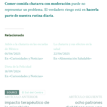
Comer comida chatarra con moderación
puede no
representar un problema. El verdadero riesgo está en
hacerla
parte de nuestra rutina diaria
.
Relacionado
Adiós a la chatarra en las escuelas
La chatarra y sus efectos en la
de México
salud
01/04/2025
22/04/2025
En «Curiosidades y Noticias»
En «Alimentación Saludable»
Dieta de la Felicidad
18/09/2024
En «Curiosidades y Noticias»
SOURCE
El Sol del Centro
ARTÍCULO ANTERIOR
ARTÍCULO SIGUIENTE
impacto terapéutico de
ocho patrones