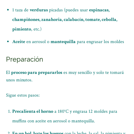
1 taza de
verduras
picadas (puedes usar
espinacas,
champiñones, zanahoria, calabacín, tomate, cebolla,
pimiento
, etc.)
Aceite
en aerosol o
mantequilla
para engrasar los moldes
Preparación
El
proceso para prepararlos
es muy sencillo y solo te tomará
unos minutos.
Sigue estos pasos:
Precalienta el horno
a 180°C y engrasa 12 moldes para
muffins con aceite en aerosol o mantequilla.
En un bol, bate los huevos
con la leche, la sal, la pimienta y