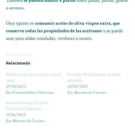
También
se pueden añadir a platos
como pizzas, pastas, guisos
o arroces.
Otra opción es
consumir aceite de oliva virgen extra, que
conserva todas las propiedades de las aceitunas
y se puede
usar para aliñar ensaladas, verduras o carnes.
Relacionado
Beneficios de las aceitunas para la
Ensalada Mediterránea: un plato
salud
saludable
29/10/2025
04/05/2023
En «Curiosidades y Noticias»
En «Recetas de Cocina»
Ensalada Griega: Un Plato
Nutritivo y Delicioso
13/06/2023
En «Recetas de Cocina»