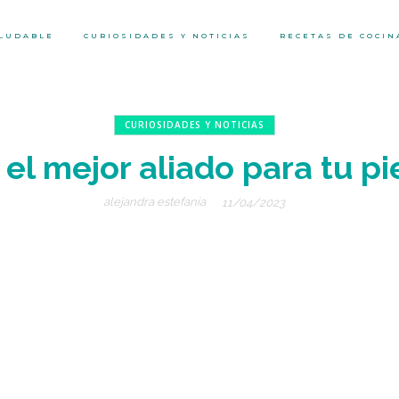
ALUDABLE
CURIOSIDADES Y NOTICIAS
RECETAS DE COCIN
CURIOSIDADES Y NOTICIAS
 el mejor aliado para tu pie
alejandra estefanía
11/04/2023