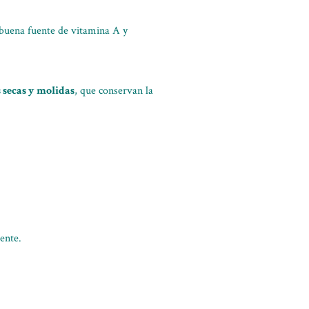
 buena fuente de vitamina A y
s secas y molidas
, que conservan la
ente.