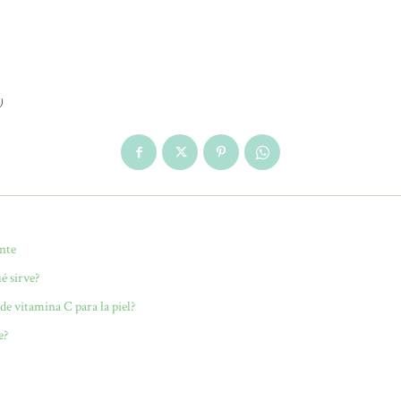
)
nte
é sirve?
de vitamina C para la piel?
e?