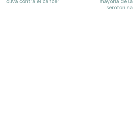
oliva contra el cáncer
mayoría de la
serotonina