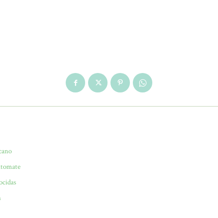
cano
jitomate
ocidas
n