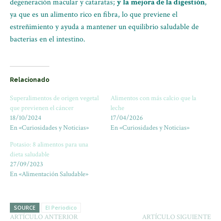
degeneración macular y cataratas;
y la mejora de la digestión
,
ya que es un alimento rico en fibra, lo que previene el
estreñimiento y ayuda a mantener un equilibrio saludable de
bacterias en el intestino.
Relacionado
Superalimentos de origen vegetal
Alimentos con más calcio que la
que previenen el cáncer
leche
18/10/2024
17/04/2026
En «Curiosidades y Noticias»
En «Curiosidades y Noticias»
Potasio: 8 alimentos para una
dieta saludable
27/09/2023
En «Alimentación Saludable»
SOURCE
El Periodico
ARTÍCULO ANTERIOR
ARTÍCULO SIGUIENTE