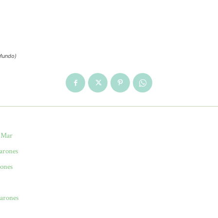
(Mundo)
l Mar
marones
rones
marones