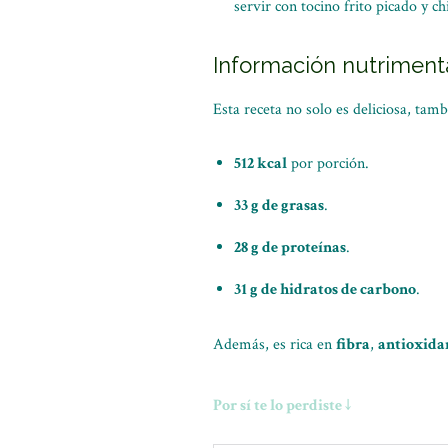
servir con tocino frito picado y ch
Información nutriment
Esta receta no solo es deliciosa, tam
512 kcal
por porción.
33 g de grasas
.
28 g de proteínas
.
31 g de hidratos de carbono
.
Además, es rica en
fibra
,
antioxida
Por sí te lo perdiste ↓