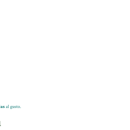
jas
al gusto.
l