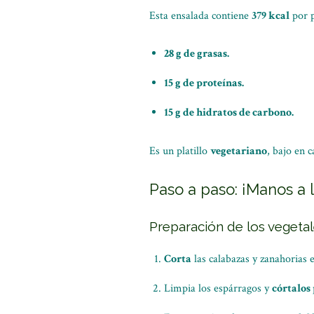
Esta ensalada contiene
379 kcal
por p
28 g de grasas.
15 g de proteínas.
15 g de hidratos de carbono.
Es un platillo
vegetariano
, bajo en 
Paso a paso: ¡Manos a l
Preparación de los vegeta
Corta
las calabazas y zanahorias 
Limpia los espárragos y
córtalos 