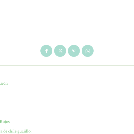
asión
 Rojos
a de chile guajillo: