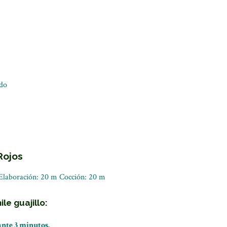
ado
Rojos
 Elaboración: 20 m Cocción: 20 m
le guajillo:
nte 3 minutos.