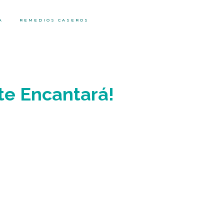
A
REMEDIOS CASEROS
 te Encantará!