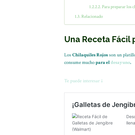
Para preparar los c
Relacionado
Una Receta Fácil 
Los
Chilaquiles Rojos
son un platill
consume
mucho
para el
desayuno
.
Te puede interesar ↓