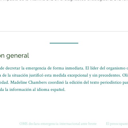
ón general
a de decretar la emergencia de forma inmediata. El líder del organismo o
a de la situación justificó esta medida excepcional y sin precedentes. Ol
medad. Madeline Chambers coordinó la edición del texto periodístico pa
da la información al idioma español.
OMS declara emergencia internacional ante brote
El preocupant