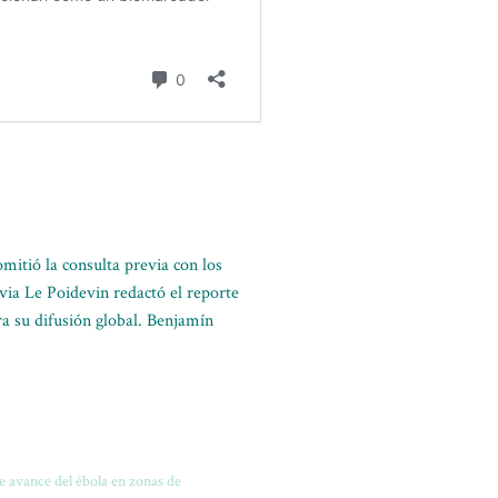
mitió la consulta previa con los
ivia Le Poidevin redactó el reporte
ra su difusión global. Benjamín
e avance del ébola en zonas de