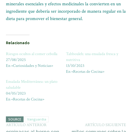
minerales esenciales y efectos medicinales la convierten en un
ingrediente que debería ser incorporado de manera regular en la
dieta para promover el bienestar general.
Relacionado
Riesgos ocultos al comer cebolla
Tabbouleh: una ensalada fresca y
27/08/2025
nutritiva
En «Curiosidades y Noticias»
13/10/2023
En «Recetas de Cocina»
Ensalada Mediterránea: un plato
saludable
04/05/2023
En «Recetas de Cocina»
SOURCE
Vanguardia
ARTÍCULO ANTERIOR
ARTÍCULO SIGUIENTE
espinacas al horno con
mitos comunes sobre la