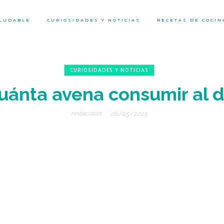
ALUDABLE
CURIOSIDADES Y NOTICIAS
RECETAS DE COCIN
CURIOSIDADES Y NOTICIAS
uánta avena consumir al d
redacción
26/05/2025