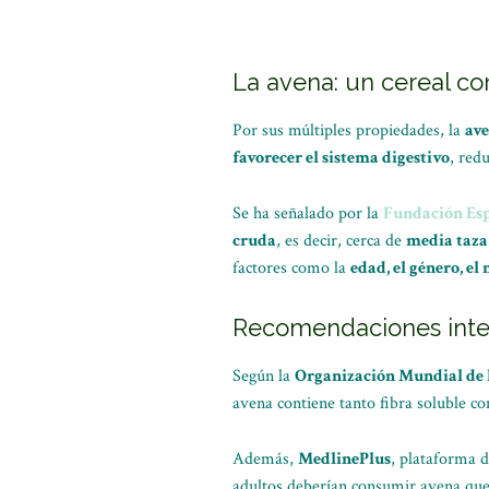
La avena: un cereal co
Por sus múltiples propiedades, la
av
favorecer el sistema digestivo
, red
Se ha señalado por la
Fundación Esp
cruda
, es decir, cerca de
media taza
factores como la
edad, el género, el 
Recomendaciones inter
Según la
Organización Mundial de 
avena contiene tanto fibra soluble c
Además,
MedlinePlus
, plataforma d
adultos deberían consumir avena qu