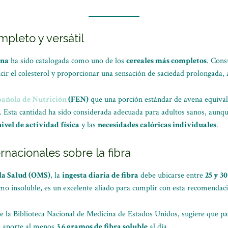
mpleto y versátil
ena
ha sido catalogada como uno de los
cereales más completos
. Cons
ucir el colesterol y proporcionar una sensación de saciedad prolongada, 
añola de Nutrición
(FEN)
que una porción estándar de avena equiva
. Esta cantidad ha sido considerada adecuada para adultos sanos, aunq
nivel de actividad física
y las
necesidades calóricas individuales
.
nacionales sobre la fibra
la Salud (OMS)
, la
ingesta diaria de fibra
debe ubicarse entre
25 y 3
omo insoluble, es un excelente aliado para cumplir con esta recomendac
e la Biblioteca Nacional de Medicina de Estados Unidos, sugiere que pa
e aporte al menos
3.6 gramos de fibra soluble
al día.