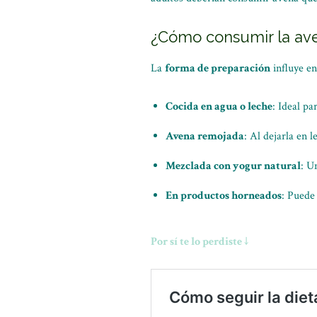
¿Cómo consumir la av
La
forma de preparación
influye en
Cocida en agua o leche
: Ideal p
Avena remojada
: Al dejarla en 
Mezclada con yogur natural
: U
En productos horneados
: Puede 
Por sí te lo perdiste ↓