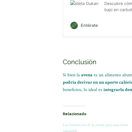
Conclusión
Si bien la
avena
es un alimento alta
podría derivar en un aporte calóri
beneficios, lo ideal es
integrarla de
Relacionado
Los beneficios de la avena para una dieta
saludable