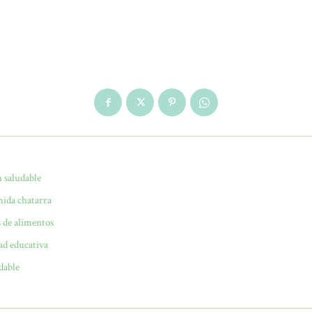
 saludable
mida chatarra
 de alimentos
ad educativa
dable