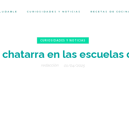
ALUDABLE
CURIOSIDADES Y NOTICIAS
RECETAS DE COCIN
CURIOSIDADES Y NOTICIAS
a chatarra en las escuelas
redacción
01/04/2025