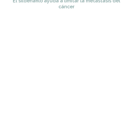
El sildenafilo ayuda a limitar la metástasis del
cáncer