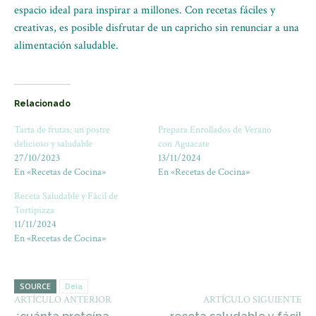
espacio ideal para inspirar a millones. Con recetas fáciles y
creativas, es posible disfrutar de un capricho sin renunciar a una
alimentación saludable.
Relacionado
Tarta de frutas: un postre
Prepara Enrollados de Verano
delicioso y saludable
con Aguacate
27/10/2023
13/11/2024
En «Recetas de Cocina»
En «Recetas de Cocina»
Receta Saludable y Fácil de
Tortipizza
11/11/2024
En «Recetas de Cocina»
SOURCE
Deia
ARTÍCULO ANTERIOR
ARTÍCULO SIGUIENTE