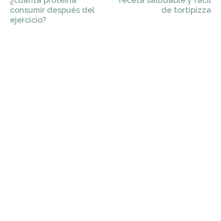
¿cuánta proteína
receta saludable y fácil
consumir después del
de tortipizza
ejercicio?