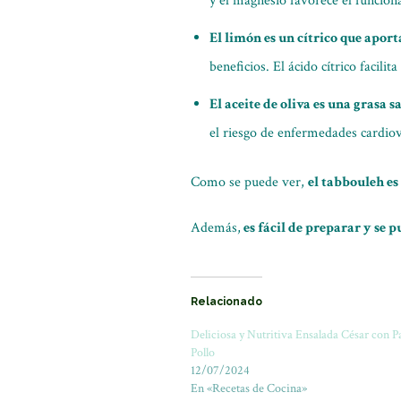
y el magnesio favorece el funcio
El limón es un cítrico que aport
beneficios. El ácido cítrico facilit
El aceite de oliva es una grasa
el riesgo de enfermedades cardiov
Como se puede ver,
el tabbouleh e
Además,
es fácil de preparar y se
Relacionado
Deliciosa y Nutritiva Ensalada César con Pa
Pollo
12/07/2024
En «Recetas de Cocina»