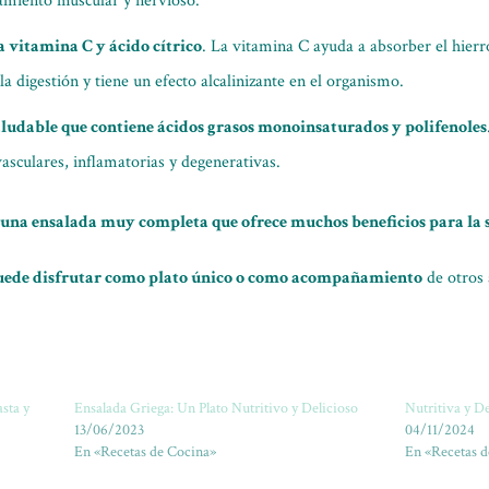
namiento muscular y nervioso.
a vitamina C y ácido cítrico
. La vitamina C ayuda a absorber el hierro
a la digestión y tiene un efecto alcalinizante en el organismo.
 saludable que contiene ácidos grasos monoinsaturados y polifenoles
asculares, inflamatorias y degenerativas.
s una ensalada muy completa que ofrece muchos beneficios para la 
 puede disfrutar como plato único o como acompañamiento
de otros 
sta y
Ensalada Griega: Un Plato Nutritivo y Delicioso
Nutritiva y De
13/06/2023
04/11/2024
En «Recetas de Cocina»
En «Recetas d