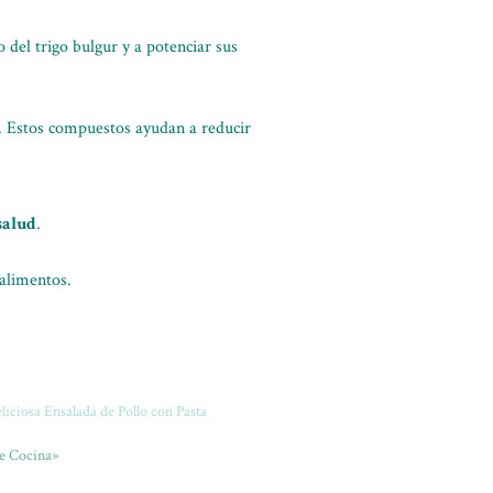
 del trigo bulgur y a potenciar sus
. Estos compuestos ayudan a reducir
salud
.
alimentos.
liciosa Ensalada de Pollo con Pasta
e Cocina»