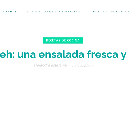
ALUDABLE
CURIOSIDADES Y NOTICIAS
RECETAS DE COCIN
RECETAS DE COCINA
h: una ensalada fresca y 
alejandra estefanía
13/10/2023