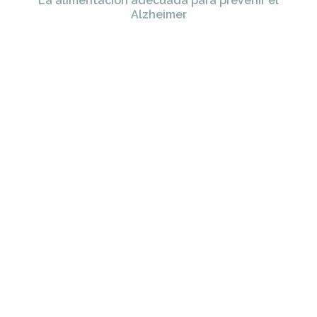
La alimentación adecuada para prevenir el
Alzheimer