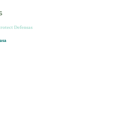
s
Protect Defensas
rasa