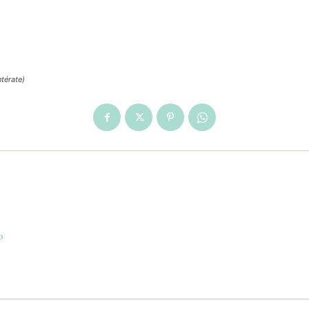
térate)
o