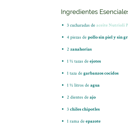
Ingredientes Esenciale
3 cucharadas de
aceite Nutrioli 
4 piezas de
pollo sin piel y sin g
2
zanahorias
1 ½ tazas de
ejotes
1 taza de
garbanzos cocidos
1 ½ litros de
agua
2 dientes de
ajo
3
chiles chipotles
1 rama de
epazote