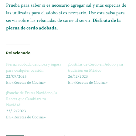
Prueba para saber si es necesario agregar sal y más especias de
las utilizadas para el adobo si es necesario. Use esta salsa para
servir sobre las rebanadas de carne al servir.
Disfruta de la
pierna de cerdo adobada.
Relacionado
Pierna adobada deliciosa y jugosa
¡Costillas de Cerdo en Adobo y su
para cualquier ocasión
tradición en México!
22/09/2023
26/12/2023
En «Recetas de Cocina»
En «Recetas de Cocina»
¡Ponche de Frutas Navideño, la
Receta que Cambiará tu
Navidad!
22/12/2023
En «Recetas de Cocina»