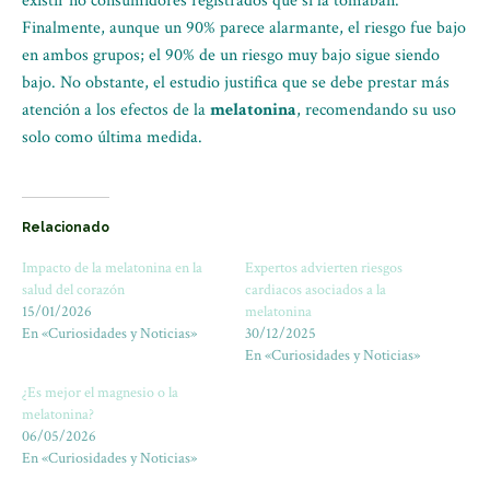
existir no consumidores registrados que sí la tomaban.
Finalmente, aunque un 90% parece alarmante, el riesgo fue bajo
en ambos grupos; el 90% de un riesgo muy bajo sigue siendo
bajo. No obstante, el estudio justifica que se debe prestar más
atención a los efectos de la
melatonina
, recomendando su uso
solo como última medida.
Relacionado
Impacto de la melatonina en la
Expertos advierten riesgos
salud del corazón
cardiacos asociados a la
15/01/2026
melatonina
En «Curiosidades y Noticias»
30/12/2025
En «Curiosidades y Noticias»
¿Es mejor el magnesio o la
melatonina?
06/05/2026
En «Curiosidades y Noticias»