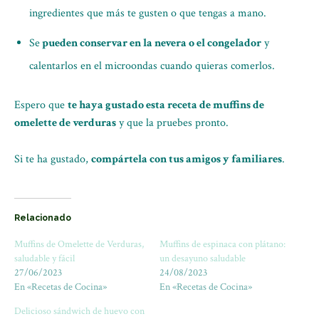
ingredientes que más te gusten o que tengas a mano.
Se
pueden conservar en la nevera o el congelador
y
calentarlos en el microondas cuando quieras comerlos.
Espero que
te haya gustado esta receta de muffins de
omelette de verduras
y que la pruebes pronto.
Si te ha gustado,
compártela con tus amigos y familiares
.
Relacionado
Muffins de Omelette de Verduras,
Muffins de espinaca con plátano:
saludable y fácil
un desayuno saludable
27/06/2023
24/08/2023
En «Recetas de Cocina»
En «Recetas de Cocina»
Delicioso sándwich de huevo con