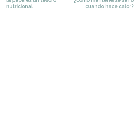
la papa es un tesoro
¿cómo mantenerse sano
nutricional
cuando hace calor?