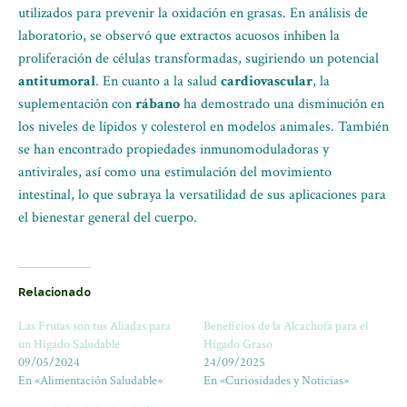
utilizados para prevenir la oxidación en grasas. En análisis de
laboratorio, se observó que extractos acuosos inhiben la
proliferación de células transformadas, sugiriendo un potencial
antitumoral
. En cuanto a la salud
cardiovascular
, la
suplementación con
rábano
ha demostrado una disminución en
los niveles de lípidos y colesterol en modelos animales. También
se han encontrado propiedades inmunomoduladoras y
antivirales, así como una estimulación del movimiento
intestinal, lo que subraya la versatilidad de sus aplicaciones para
el bienestar general del cuerpo.
Relacionado
Las Frutas son tus Aliadas para
Beneficios de la Alcachofa para el
un Hígado Saludable
Hígado Graso
09/05/2024
24/09/2025
En «Alimentación Saludable»
En «Curiosidades y Noticias»