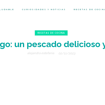
ALUDABLE
CURIOSIDADES Y NOTICIAS
RECETAS DE COCIN
RECETAS DE COCINA
o: un pescado delicioso 
alejandra estefanía
02/11/2023