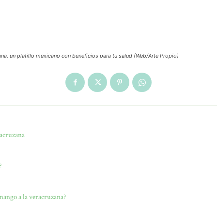
na, un platillo mexicano con beneficios para tu salud (Web/Arte Propio)
racruzana
?
inango a la veracruzana?