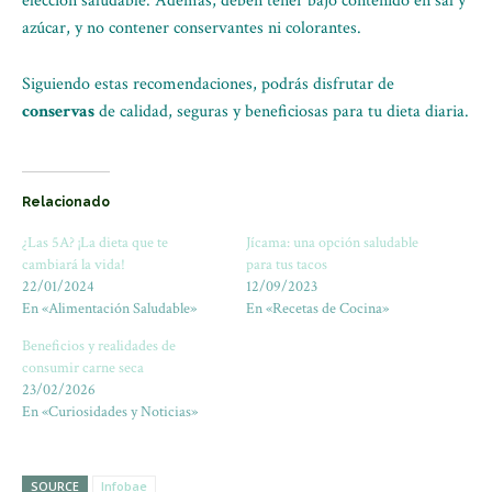
elección saludable. Además, deben tener bajo contenido en sal y
azúcar, y no contener conservantes ni colorantes.
Siguiendo estas recomendaciones, podrás disfrutar de
conservas
de calidad, seguras y beneficiosas para tu dieta diaria.
Relacionado
¿Las 5A? ¡La dieta que te
Jícama: una opción saludable
cambiará la vida!
para tus tacos
22/01/2024
12/09/2023
En «Alimentación Saludable»
En «Recetas de Cocina»
Beneficios y realidades de
consumir carne seca
23/02/2026
En «Curiosidades y Noticias»
SOURCE
Infobae