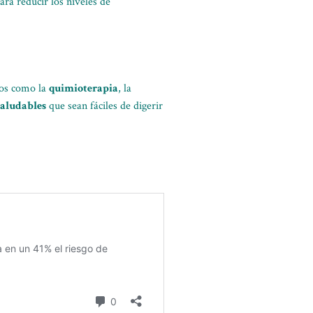
ara reducir los niveles de
sos como la
quimioterapia
, la
saludables
que sean fáciles de digerir