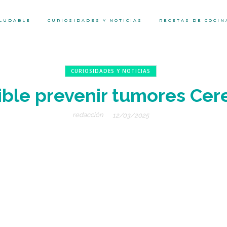
ALUDABLE
CURIOSIDADES Y NOTICIAS
RECETAS DE COCIN
CURIOSIDADES Y NOTICIAS
ible prevenir tumores Cer
redacción
12/03/2025