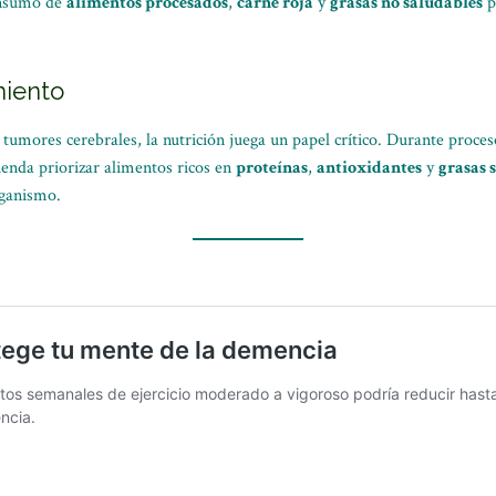
consumo de
alimentos procesados
,
carne roja
y
grasas no saludables
p
miento
 tumores cerebrales, la nutrición juega un papel crítico. Durante proce
ienda priorizar alimentos ricos en
proteínas
,
antioxidantes
y
grasas 
rganismo.