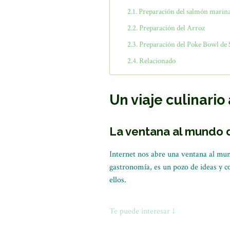
Preparación del salmón marin
Preparación del Arroz
Preparación del Poke Bowl de
Relacionado
Un viaje culinario
La ventana al mundo 
Internet nos abre una ventana al mun
gastronomía, es un pozo de ideas y
ellos.
Te puede interesar ↓