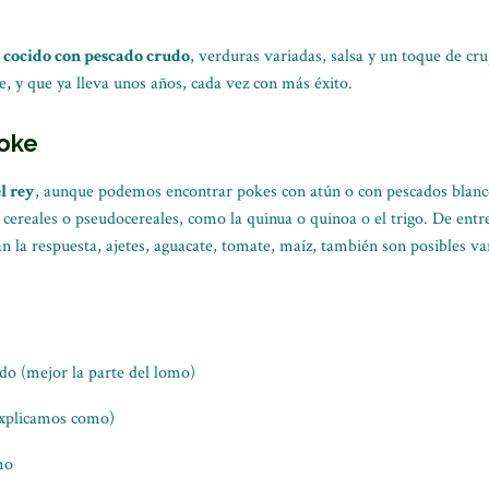
z cocido con pescado crudo
, verduras variadas, salsa y un toque de cruj
, y que ya lleva unos años, cada vez con más éxito.
poke
l rey
, aunque podemos encontrar pokes con atún o con pescados blan
cereales o pseudocereales, como la quinua o quinoa o el trigo. De entre l
án la respuesta, ajetes, aguacate, tomate, maíz, también son posibles va
do (mejor la parte del lomo)
explicamos como)
mo