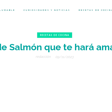
ALUDABLE
CURIOSIDADES Y NOTICIAS
RECETAS DE COCIN
RECETAS DE COCINA
de Salmón que te hará ama
redacción
09/11/2023