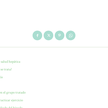
 salud hepática
se trata?
ía
 en el grupo tratado
cticar ejercicio
aliado del hígado