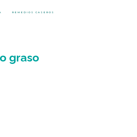
A
REMEDIOS CASEROS
do graso