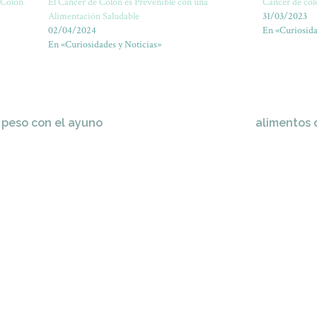
 Colon
El Cáncer de Colon es Prevenible con una
Cáncer de col
Alimentación Saludable
31/03/2023
02/04/2024
En «Curiosida
En «Curiosidades y Noticias»
 peso con el ayuno
alimentos q