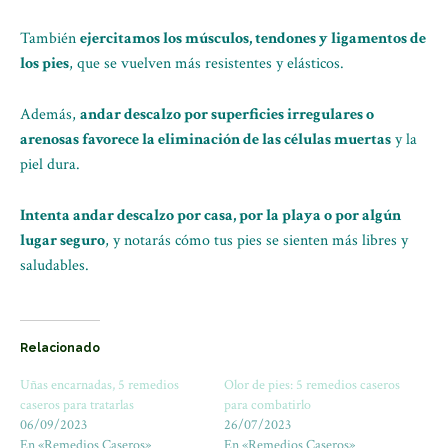
También
ejercitamos los músculos, tendones y ligamentos de
los pies
, que se vuelven más resistentes y elásticos.
Además,
andar descalzo por superficies irregulares o
arenosas favorece la eliminación de las células muertas
y la
piel dura.
Intenta andar descalzo por casa, por la playa o por algún
lugar seguro
, y notarás cómo tus pies se sienten más libres y
saludables.
Relacionado
Uñas encarnadas, 5 remedios
Olor de pies: 5 remedios caseros
caseros para tratarlas
para combatirlo
06/09/2023
26/07/2023
En «Remedios Caseros»
En «Remedios Caseros»