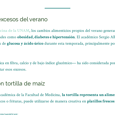
 excesos del verano
icina de la UNAM
, los cambios alimenticios propios del verano gener
dades como
obesidad, diabetes e hipertensión
. El académico Sergio A
es de
glucosa y ácido úrico
durante esta temporada, principalmente po
a en fibra, calcio y de bajo índice glucémico— ha sido considerada po
ar esos excesos.
n tortilla de maíz
académica de la Facultad de Medicina,
la tortilla representa un alime
cos o frituras, puede utilizarse de manera creativa en
platillos fresco
 encuentran: