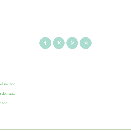
del verano
a de maíz
ocado