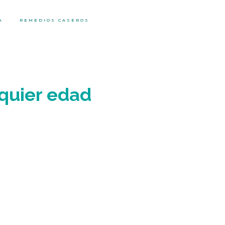
A
REMEDIOS CASEROS
lquier edad