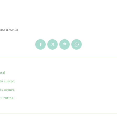
edad (Freepik)
ntal
 tu cuerpo
 tu mente
tu rutina