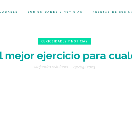
ALUDABLE
CURIOSIDADES Y NOTICIAS
RECETAS DE COCIN
CURIOSIDADES Y NOTICIAS
l mejor ejercicio para cua
alejandra estefanía
03/05/2023