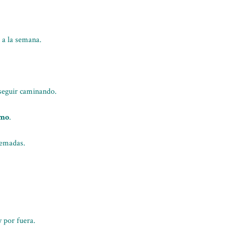
s a la semana.
seguir caminando.
imo
.
quemadas.
 por fuera.